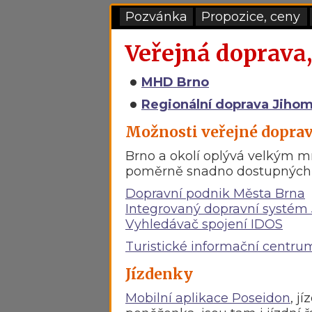
Pozvánka
Propozice, ceny
Veřejná doprava,
•
MHD Brno
•
Regionální doprava Jihom
Možnosti veřejné dopra
Brno a okolí oplývá velkým m
poměrně snadno dostupných v
Dopravní podnik Města Brna
Integrovaný dopravní systém
Vyhledávač spojení IDOS
Turistické informační centru
Jízdenky
Mobilní aplikace Poseidon
, j