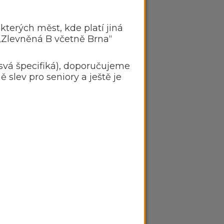
terých měst, kde platí jiná
„Zlevněná B včetně Brna“
 svá špecifiká), doporučujeme
 slev pro seniory a ještě je