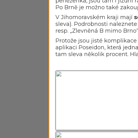
peněženka, jsou tam i jízdní 
Po Brně je možno také zakou
V Jihomoravském kraji mají
s
sleva). Podrobnosti naleznete
resp. „Zlevněná B mimo Brno“
Protože jsou jisté komplikace
aplikaci Poseidon, která jedna
tam sleva několik procent. Hla