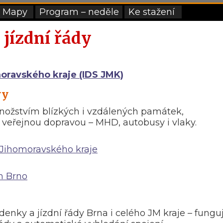
Mapy
Program – neděle
Ke stažení
 jízdní řády
oravského kraje (IDS JMK)
vy
nožstvím blízkých i vzdálených památek,
eřejnou dopravou – MHD, autobusy i vlaky.
 Jihomoravského kraje
m Brno
ízdenky a jízdní řády Brna i celého JM kraje – fungu