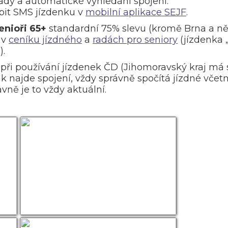
řády a automatické vyhledání spojení.
pit SMS jízdenku v
mobilní aplikace SEJF
.
enioři 65+
standardní 75% slevu (kromě Brna a něk
 v
ceníku jízdného
a
radách pro seniory
(jízdenka 
).
 při používání jízdenek ČD (Jihomoravský kraj má
k najde spojení, vždy správně spočítá jízdné včetně
vně je to vždy aktuální.